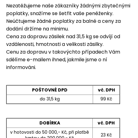
č
Nezatěžujeme naše zákazníky žádnými zbytečnými
u
poplatky, snažíme se šetřit vaše peněženky.
j
e
Neúčtujeme žádné poplatky za balné a ceny za
m
dodání držíme na minimu.
e
Cena za dopravu zásilek nad 31,5 kg se odvíjí od
vzdálenosti, hmotnosti a velikosti zásilky.
Cenu za dopravu v takovýchto případech Vám
sdělíme e-mailem ihned, jakmile jsme o ní
informováni.
POŠTOVNÉ DPD
vč. DPH
do 31,5 kg
99 Kč
DOBÍRKA
vč. DPH
v hotovosti do 50 000,- Kč, při platbě
23 Kč