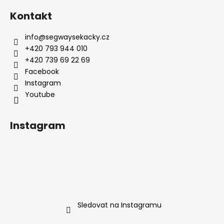
á
Kontakt
p
a
info
@
segwaysekacky.cz
t
+420 793 944 010
í
+420 739 69 22 69
Facebook
Youtube
Instagram
Sledovat na Instagramu