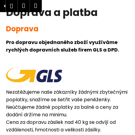
K
Přejít
Nákupní
Menu
Přihlášení
Doprava a platba
na
o
obsah
Zpět
Zpět
košík
š
í
Doprava
C
k
o
Pro dopravu objednaného zboží využíváme
p
rychlých dopravních služeb firem GLS a DPD.
o
t
ř
e
b
Nezatěžujeme naše zákazníky žádnými zbytečnými
u
poplatky, snažíme se šetřit vaše peněženky.
j
Neúčtujeme žádné poplatky za balné a ceny za
e
dodání držíme na minimu.
t
Cena za dopravu zásilek nad 40 kg se odvíjí od
e
vzdálenosti, hmotnosti a velikosti zásilky.
n