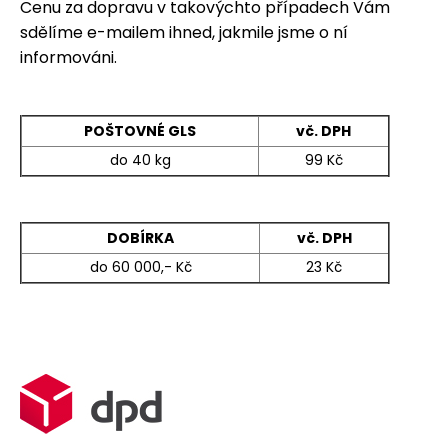
Cenu za dopravu v takovýchto případech Vám
a
sdělíme e-mailem ihned, jakmile jsme o ní
j
informováni.
í
t
?
POŠTOVNÉ GLS
vč. DPH
do 40 kg
99 Kč
HLEDAT
DOBÍRKA
vč. DPH
do 60 000,- Kč
23 Kč
D
o
p
o
r
u