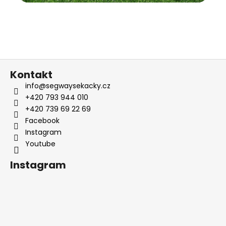
Z
Kontakt
á
info
@
segwaysekacky.cz
p
+420 793 944 010
a
+420 739 69 22 69
t
Facebook
í
Youtube
Instagram