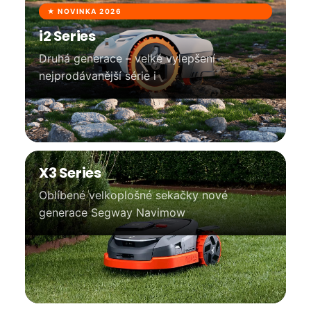
e
★ NOVINKA 2026
m
e
i2 Series
Druhá generace – velké vylepšení
nejprodávanější série i
X3 Series
Oblíbené velkoplošné sekačky nové
generace Segway Navimow