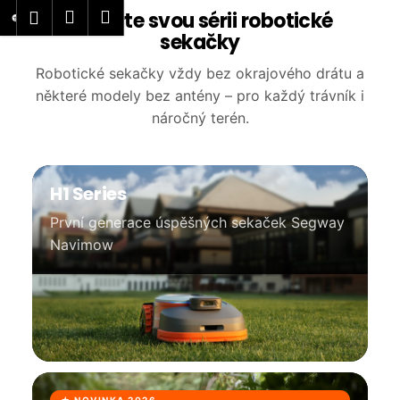
K
Přejít
Nákupní
Menu
Přihlášení
Vyberte svou sérii robotické
na
o
sekačky
obsah
Zpět
Zpět
košík
š
Robotické sekačky vždy bez okrajového drátu a
í
C
některé modely bez antény – pro každý trávník i
k
o
náročný terén.
p
o
t
ř
H1 Series
e
První generace úspěšných sekaček Segway
b
Navimow
u
j
e
t
e
n