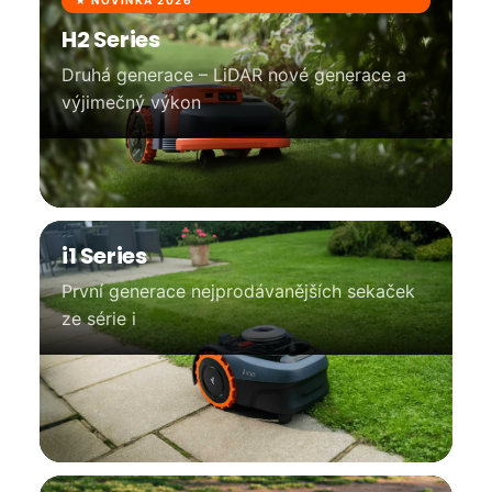
a
★ NOVINKA 2026
j
H2 Series
í
Druhá generace – LiDAR nové generace a
t
výjimečný výkon
?
HLEDAT
i1 Series
D
První generace nejprodávanějších sekaček
o
ze série i
p
o
r
u
č
u
j