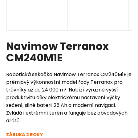
a
j
í
t
?
Navimow Terranox
CM240M1E
HLEDAT
Robotická sekačka Navimow Terranox CM240M1E je
prémiový výkonnostní model řady Terranox pro
trávníky až do 24 000 m². Nabízí výrazně vyšší
produktivitu díky elektrickému nastavení výšky
D
o
sečení, silné baterii 25 Ah a moderní navigaci.
p
Zvládá i extrémní terén a funguje bez obvodových
o
drátů.
r
u
ZÁRUKA 2 ROKY