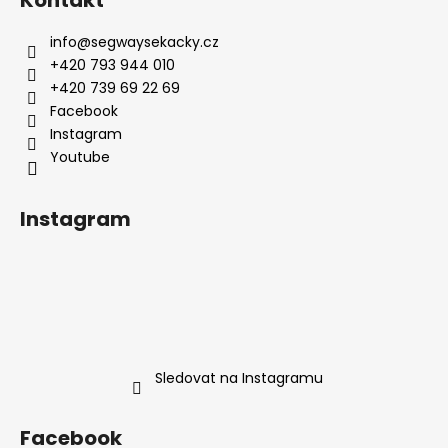
p
a
info
@
segwaysekacky.cz
t
+420 793 944 010
í
+420 739 69 22 69
Facebook
Youtube
Instagram
Sledovat na Instagramu
Facebook