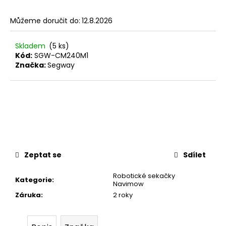
č
u
Můžeme doručit do:
12.8.2026
j
e
m
Skladem
(5 ks)
e
Kód:
SGW-CM240M1
Značka:
Segway
Zeptat se
Sdílet
Robotické sekačky
Kategorie
:
Navimow
Záruka
:
2 roky