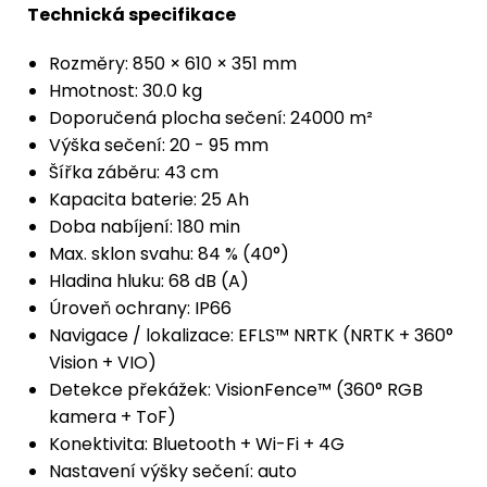
Technická specifikace
Rozměry: 850 × 610 × 351 mm
Hmotnost: 30.0 kg
Doporučená plocha sečení: 24000 m²
Výška sečení: 20 - 95 mm
Šířka záběru: 43 cm
Kapacita baterie: 25 Ah
Doba nabíjení: 180 min
Max. sklon svahu: 84 % (40°)
Hladina hluku: 68 dB (A)
Úroveň ochrany: IP66
Navigace / lokalizace: EFLS™ NRTK (NRTK + 360°
Vision + VIO)
Detekce překážek: VisionFence™ (360° RGB
kamera + ToF)
Konektivita: Bluetooth + Wi-Fi + 4G
Nastavení výšky sečení: auto