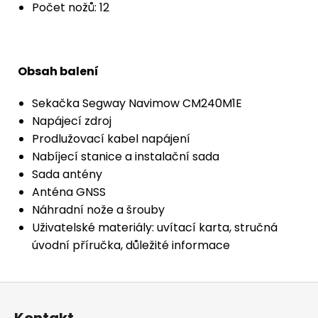
Počet nožů: 12
Obsah balení
Sekačka Segway Navimow CM240M1E
Napájecí zdroj
Prodlužovací kabel napájení
Nabíjecí stanice a instalační sada
Sada antény
Anténa GNSS
Náhradní nože a šrouby
Uživatelské materiály: uvítací karta, stručná
úvodní příručka, důležité informace
Z
á
Kontakt