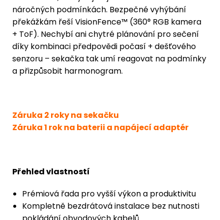
náročných podmínkách. Bezpečné vyhýbání
překážkám řeší VisionFence™ (360° RGB kamera
+ ToF). Nechybí ani chytré plánování pro sečení
díky kombinaci předpovědi počasí + dešťového
senzoru – sekačka tak umí reagovat na podmínky
a přizpůsobit harmonogram.
Záruka 2 roky na sekačku
Záruka 1 rok na baterii a napájecí adaptér
Přehled vlastností
Prémiová řada pro vyšší výkon a produktivitu
Kompletně bezdrátová instalace bez nutnosti
pokládání obvodových kabelů