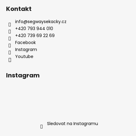
á
a
Kontakt
p
j
a
info
@
segwaysekacky.cz
í
t
+420 793 944 010
t
í
+420 739 69 22 69
?
Facebook
Youtube
HLEDAT
Instagram
D
o
p
o
r
Sledovat na Instagramu
u