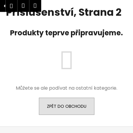
K
Přejít
Nákupní
Menu
Přihlášení
Příslušenství
, Strana 2
na
o
obsah
Zpět
Zpět
košík
š
í
C
Produkty teprve připravujeme.
k
o
p
o
t
ř
e
b
Můžete se ale podívat na ostatní kategorie.
u
j
ZPĚT DO OBCHODU
e
t
e
Z
n